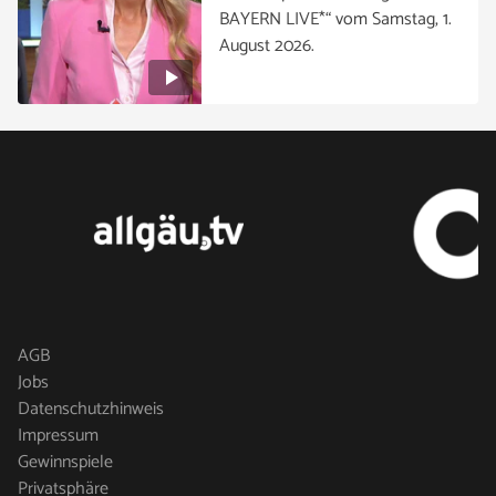
BAYERN LIVE*“ vom Samstag, 1.
August 2026.
AGB
Jobs
Datenschutzhinweis
Impressum
Gewinnspiele
Privatsphäre