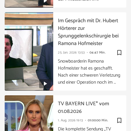
Im Gespräch mit Dr. Hubert
Hörterer zur
Sprunggelenkschirurgie bei
Ramona Hofmeister
bookmark_border
25. Jan. 2026
13:53
04:47 Min.
Snowboarderin Ramona
Hofmeister hat es geschafft.
Nach einer schweren Verletzung
und einer Operation noch im …
TV BAYERN LIVE* vom
01.08.2026
bookmark_border
1. Aug. 2026
19:13
01:00:00 Min.
Die komplette Sendung „TV