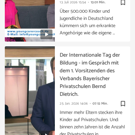
bookmark_border
13. Juli 2026
15:54
13:01 Min.
Über 500.000 Kinder und
Jugendliche in Deutschland
kümmern sich um erkrankte
Angehörige wie die eigene …
Der Internationale Tag der
Bildung - im Gespräch mit
dem 1. Vorsitzenden des
Verbands Bayerischer
Privatschulen Bernd
Dietrich.
bookmark_border
25. Jan. 2026
14:06
07:12 Min.
Immer mehr Eltern stecken ihre
Kinder auf Privatschulen. Und:
binnen zehn Jahren ist die Anzahl
der Privatschulen in …