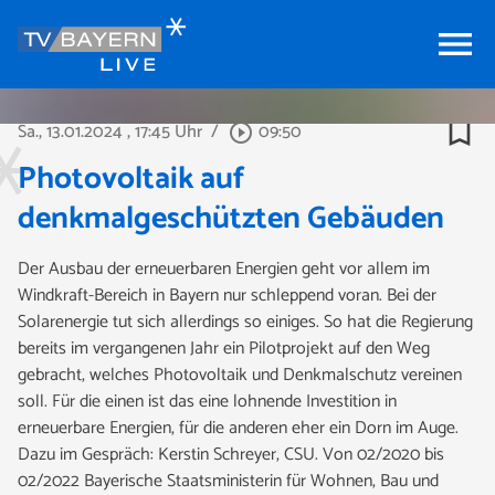
menu
bookmark_border
Sa., 13.01.2024
, 17:45 Uhr
/
09:50
play_circle_outline
Photovoltaik auf
denkmalgeschützten Gebäuden
Der Ausbau der erneuerbaren Energien geht vor allem im
Windkraft-Bereich in Bayern nur schleppend voran. Bei der
Solarenergie tut sich allerdings so einiges. So hat die Regierung
bereits im vergangenen Jahr ein Pilotprojekt auf den Weg
gebracht, welches Photovoltaik und Denkmalschutz vereinen
soll. Für die einen ist das eine lohnende Investition in
erneuerbare Energien, für die anderen eher ein Dorn im Auge.
Dazu im Gespräch: Kerstin Schreyer, CSU. Von 02/2020 bis
02/2022 Bayerische Staatsministerin für Wohnen, Bau und