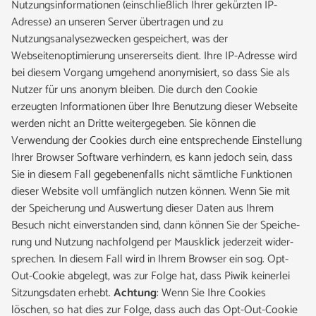
Nutzungsinformationen (einschließlich Ihrer gekürzten IP-
Adresse) an unseren Server übertragen und zu
Nutzungsanalysezwecken gespeichert, was der
Webseitenoptimierung unsererseits dient. Ihre IP-Adresse wird
bei diesem Vorgang umge­hend anony­mi­siert, so dass Sie als
Nutzer für uns anonym bleiben. Die durch den Cookie
erzeugten Informationen über Ihre Benutzung dieser Webseite
werden nicht an Dritte weitergegeben. Sie können die
Verwendung der Cookies durch eine entsprechende Einstellung
Ihrer Browser Software verhindern, es kann jedoch sein, dass
Sie in diesem Fall gegebenenfalls nicht sämtliche Funktionen
dieser Website voll umfänglich nutzen können. Wenn Sie mit
der Spei­che­rung und Aus­wer­tung die­ser Daten aus Ihrem
Besuch nicht ein­ver­stan­den sind, dann kön­nen Sie der Spei­che­
rung und Nut­zung nachfolgend per Maus­klick jederzeit wider­
spre­chen. In diesem Fall wird in Ihrem Browser ein sog. Opt-
Out-Cookie abgelegt, was zur Folge hat, dass Piwik kei­ner­lei
Sit­zungs­da­ten erhebt.
Achtung
: Wenn Sie Ihre Cookies
löschen, so hat dies zur Folge, dass auch das Opt-Out-Cookie