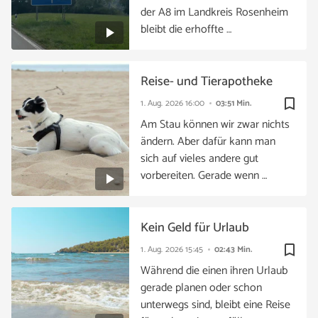
der A8 im Landkreis Rosenheim
bleibt die erhoffte …
Reise- und Tierapotheke
bookmark_border
1. Aug. 2026
16:00
03:51 Min.
Am Stau können wir zwar nichts
ändern. Aber dafür kann man
sich auf vieles andere gut
vorbereiten. Gerade wenn …
Kein Geld für Urlaub
bookmark_border
1. Aug. 2026
15:45
02:43 Min.
Während die einen ihren Urlaub
gerade planen oder schon
unterwegs sind, bleibt eine Reise