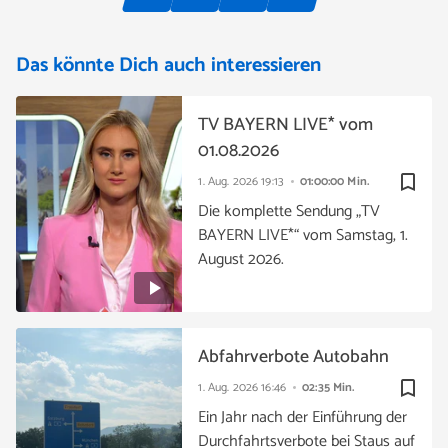
Das könnte Dich auch interessieren
TV BAYERN LIVE* vom
01.08.2026
bookmark_border
1. Aug. 2026
19:13
01:00:00 Min.
Die komplette Sendung „TV
BAYERN LIVE*“ vom Samstag, 1.
August 2026.
Abfahrverbote Autobahn
bookmark_border
1. Aug. 2026
16:46
02:35 Min.
Ein Jahr nach der Einführung der
Durchfahrtsverbote bei Staus auf