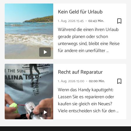
Kein Geld für Urlaub
bookmark_border
1. Aug. 2026
15:45
02:43 Min.
Während die einen ihren Urlaub
gerade planen oder schon
unterwegs sind, bleibt eine Reise
für andere ein unerfüllter …
Recht auf Reparatur
bookmark_border
1. Aug. 2026
15:00
02:00 Min.
Wenn das Handy kaputtgeht:
Lassen Sie es reparieren oder
kaufen sie gleich ein Neues?
Viele entscheiden sich für den …