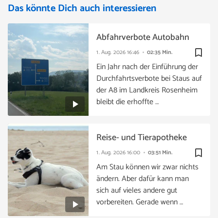
Das könnte Dich auch interessieren
Abfahrverbote Autobahn
bookmark_border
1. Aug. 2026
16:46
02:35 Min.
Ein Jahr nach der Einführung der
Durchfahrtsverbote bei Staus auf
der A8 im Landkreis Rosenheim
bleibt die erhoffte …
Reise- und Tierapotheke
bookmark_border
1. Aug. 2026
16:00
03:51 Min.
Am Stau können wir zwar nichts
ändern. Aber dafür kann man
sich auf vieles andere gut
vorbereiten. Gerade wenn …