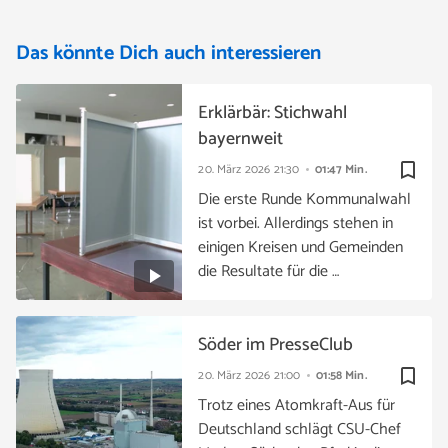
Das könnte Dich auch interessieren
Erklärbär: Stichwahl
bayernweit
bookmark_border
20. März 2026
21:30
01:47 Min.
Die erste Runde Kommunalwahl
ist vorbei. Allerdings stehen in
einigen Kreisen und Gemeinden
die Resultate für die …
Söder im PresseClub
bookmark_border
20. März 2026
21:00
01:58 Min.
Trotz eines Atomkraft-Aus für
Deutschland schlägt CSU-Chef