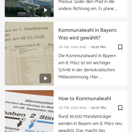
Markus Söder den Pfad in die
andere Richtung ein. Er plane …
Kommunalwahl in Bayern:
Was wird gewählt?
bookmark_border
28. Feb. 2026
18:45
03:52 Min.
Die Kommunalwahl in Bayern
am 8. März ist ein wichtiger
Schritt in der demokratischen
Mitbestimmung. Hier …
How to Kommunalwahl
bookmark_border
28. Feb. 2026
18:40
02:37 Min.
Rund 39.500 Mandatsträger
werden in Bayern am 8. März neu
gewählt. Das macht das