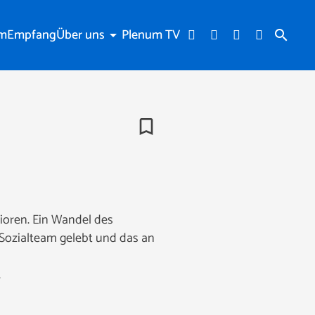
am
Empfang
Über uns
Plenum TV
arrow_drop_down
search
bookmark_border
nioren. Ein Wandel des
 Sozialteam gelebt und das an
.