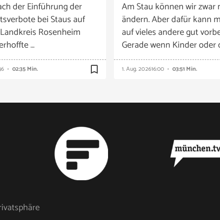
ach der Einführung der
Am Stau können wir zwar 
tsverbote bei Staus auf
ändern. Aber dafür kann m
 Landkreis Rosenheim
auf vieles andere gut vorbe
 erhoffte …
Gerade wenn Kinder oder 
bookmark_border
46
02:35 Min.
1. Aug. 2026
16:00
03:51 Min.
rivatsphäre