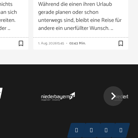
nichts
Während die einen ihren Urlaub
an sich
gerade planen oder schon
reiten.
unterwegs sind, bleibt eine Reise für
der …
andere ein unerfüllter Wunsch. …
bookmark_border
bookmark_border
1. Aug. 2026
15:45
02:43 Min.
chevron_right