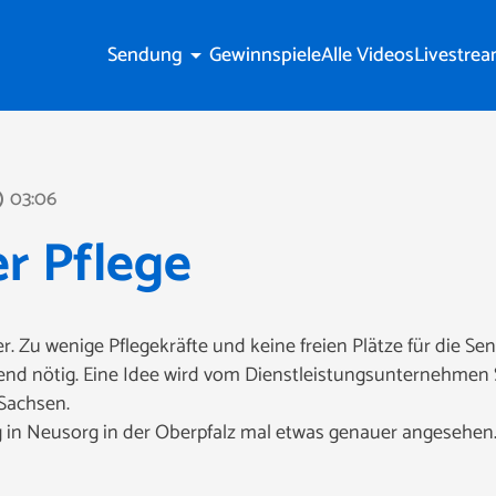
Sendung
Gewinnspiele
Alle Videos
Livestre
arrow_drop_down
03:06
line
r Pflege
r. Zu wenige Pflegekräfte und keine freien Plätze für die Se
gend nötig. Eine Idee wird vom Dienstleistungsunternehmen
Sachsen.
g in Neusorg in der Oberpfalz mal etwas genauer angesehen