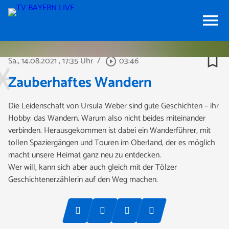
menu
bookmark_border
Sa., 14.08.2021
, 17:35 Uhr
/
03:46
play_circle_outline
Zauberhaftes Wandern
Die Leidenschaft von Ursula Weber sind gute Geschichten – ihr
Hobby: das Wandern. Warum also nicht beides miteinander
verbinden. Herausgekommen ist dabei ein Wanderführer, mit
tollen Spaziergängen und Touren im Oberland, der es möglich
macht unsere Heimat ganz neu zu entdecken.
Wer will, kann sich aber auch gleich mit der Tölzer
Geschichtenerzählerin auf den Weg machen.