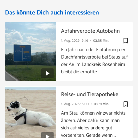
Das könnte Dich auch interessieren
Abfahrverbote Autobahn
bookmark_border
1. Aug. 2026
16:46
02:35 Min.
Ein Jahr nach der Einführung der
Durchfahrtsverbote bei Staus auf
der A8 im Landkreis Rosenheim
bleibt die erhoffte …
Reise- und Tierapotheke
bookmark_border
1. Aug. 2026
16:00
03:51 Min.
Am Stau können wir zwar nichts
ändern. Aber dafür kann man
sich auf vieles andere gut
vorbereiten. Gerade wenn …