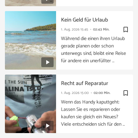
Kein Geld für Urlaub
bookmark_border
1. Aug. 2026
15:45
02:43 Min.
Während die einen ihren Urlaub
gerade planen oder schon
unterwegs sind, bleibt eine Reise
für andere ein unerfüllter …
Recht auf Reparatur
bookmark_border
1. Aug. 2026
15:00
02:00 Min.
Wenn das Handy kaputtgeht:
Lassen Sie es reparieren oder
kaufen sie gleich ein Neues?
Viele entscheiden sich für den …