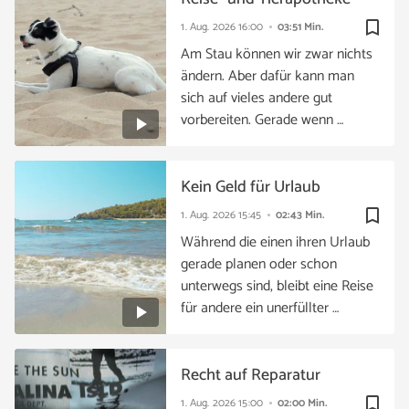
bookmark_border
1. Aug. 2026
16:00
03:51 Min.
Am Stau können wir zwar nichts
ändern. Aber dafür kann man
sich auf vieles andere gut
vorbereiten. Gerade wenn …
Kein Geld für Urlaub
bookmark_border
1. Aug. 2026
15:45
02:43 Min.
Während die einen ihren Urlaub
gerade planen oder schon
unterwegs sind, bleibt eine Reise
für andere ein unerfüllter …
Recht auf Reparatur
bookmark_border
1. Aug. 2026
15:00
02:00 Min.