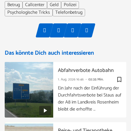
Betrug
Callcenter
Geld
Polizei
Psychologische Tricks
Telefonbetrug
Das könnte Dich auch interessieren
Abfahrverbote Autobahn
bookmark_border
1. Aug. 2026
16:46
02:35 Min.
Ein Jahr nach der Einführung der
Durchfahrtsverbote bei Staus auf
der A8 im Landkreis Rosenheim
bleibt die erhoffte …
Reise- und Tierapotheke