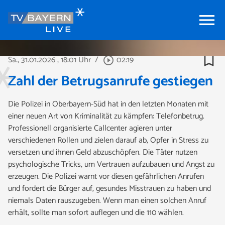
menu
bookmark_border
Sa., 31.01.2026
, 18:01 Uhr
/
02:19
play_circle_outline
Zahl der Betrugsanrufe gestiegen
Die Polizei in Oberbayern-Süd hat in den letzten Monaten mit
einer neuen Art von Kriminalität zu kämpfen: Telefonbetrug.
Professionell organisierte Callcenter agieren unter
verschiedenen Rollen und zielen darauf ab, Opfer in Stress zu
versetzen und ihnen Geld abzuschöpfen. Die Täter nutzen
psychologische Tricks, um Vertrauen aufzubauen und Angst zu
erzeugen. Die Polizei warnt vor diesen gefährlichen Anrufen
und fordert die Bürger auf, gesundes Misstrauen zu haben und
niemals Daten rauszugeben. Wenn man einen solchen Anruf
erhält, sollte man sofort auflegen und die 110 wählen.