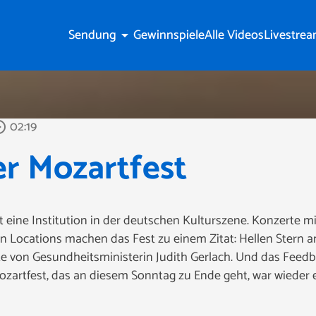
Sendung
Gewinnspiele
Alle Videos
Livestre
arrow_drop_down
02:19
_outline
r Mozartfest
t eine Institution in der deutschen Kulturszene. Konzerte 
en Locations machen das Fest zu einem Zitat: Hellen Stern
rte von Gesundheitsministerin Judith Gerlach. Und das Fee
ozartfest, das an diesem Sonntag zu Ende geht, war wieder ei