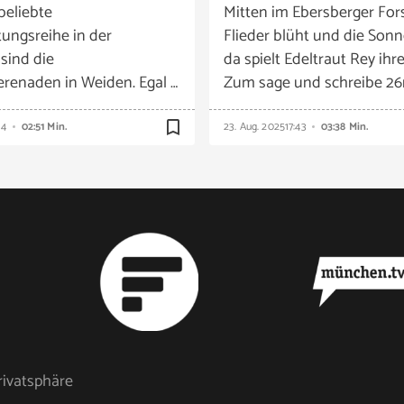
beliebte
Mitten im Ebersberger Fors
tungsreihe in der
Flieder blüht und die Sonn
 sind die
da spielt Edeltraut Rey ihre
enaden in Weiden. Egal …
Zum sage und schreibe 26m
bookmark_border
14
02:51 Min.
23. Aug. 2025
17:43
03:38 Min.
rivatsphäre