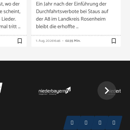
t, wo der
Ein Jahr nach der Einführung der
e scheint,
Durchfahrtsverbote bei Staus auf
 Lieder.
der A8 im Landkreis Rosenheim
al tritt …
bleibt die erhoffte …
bookmark_border
bookmark_border
1. Aug. 2026
16:46
02:35 Min.
chevron_right