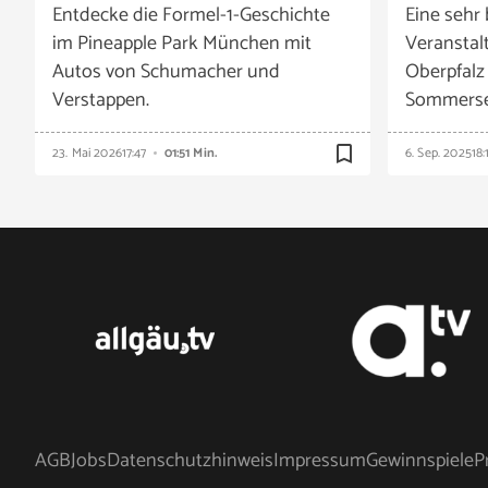
Entdecke die Formel-1-Geschichte
Eine sehr 
im Pineapple Park München mit
Veranstal
Autos von Schumacher und
Oberpfalz
Verstappen.
Sommerser
bookmark_border
23. Mai 2026
17:47
01:51 Min.
6. Sep. 2025
18:
AGB
Jobs
Datenschutzhinweis
Impressum
Gewinnspiele
P