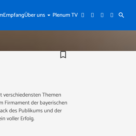
am
Empfang
Über uns
Plenum TV
arrow_drop_down
search
bookmark_border
mit verschiedensten Themen
 am Firmament der bayerischen
dback des Publikums und der
n voller Erfolg.