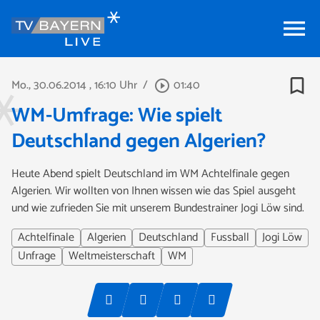
menu
bookmark_border
Mo., 30.06.2014
, 16:10 Uhr
/
01:40
play_circle_outline
WM-Umfrage: Wie spielt
Deutschland gegen Algerien?
Heute Abend spielt Deutschland im WM Achtelfinale gegen
Algerien. Wir wollten von Ihnen wissen wie das Spiel ausgeht
und wie zufrieden Sie mit unserem Bundestrainer Jogi Löw sind.
Achtelfinale
Algerien
Deutschland
Fussball
Jogi Löw
Unfrage
Weltmeisterschaft
WM