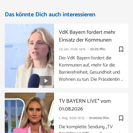
Das könnte Dich auch interessieren
VdK Bayern fordert mehr
Einsatz der Kommunen
bookmark_border
24. Jan. 2026
14:15
02:25 Min.
Der VdK Bayern fordert die
Kommunen auf, mehr für die
Barrierefreiheit, Gesundheit und
Wohnen zu tun. Die Präsidentin …
TV BAYERN LIVE* vom
01.08.2026
bookmark_border
1. Aug. 2026
19:13
01:00:00 Min.
Die komplette Sendung „TV