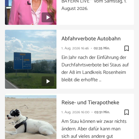
BAYERN LIVE*“ vom Samstag, 1.
August 2026.
Abfahrverbote Autobahn
bookmark_border
1. Aug. 2026
16:46
02:35 Min.
Ein Jahr nach der Einführung der
Durchfahrtsverbote bei Staus auf
der A8 im Landkreis Rosenheim
bleibt die erhoffte …
Reise- und Tierapotheke
bookmark_border
1. Aug. 2026
16:00
03:51 Min.
Am Stau können wir zwar nichts
ändern. Aber dafür kann man
sich auf vieles andere gut