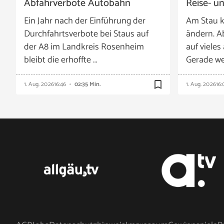
Abfahrverbote Autobahn
Reise- u
Ein Jahr nach der Einführung der
Am Stau k
Durchfahrtsverbote bei Staus auf
ändern. A
der A8 im Landkreis Rosenheim
auf vieles
bleibt die erhoffte …
Gerade we
bookmark_border
1. Aug. 2026
16:46
02:35 Min.
1. Aug. 2026
16: