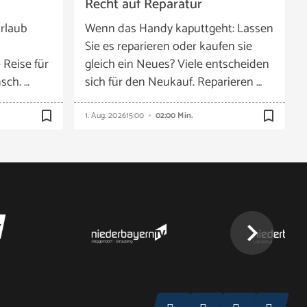
Recht auf Reparatur
rlaub
Wenn das Handy kaputtgeht: Lassen
Sie es reparieren oder kaufen sie
 Reise für
gleich ein Neues? Viele entscheiden
sch. …
sich für den Neukauf. Reparieren …
bookmark_border
bookmark_border
1. Aug. 2026
15:00
02:00 Min.
chevron_right