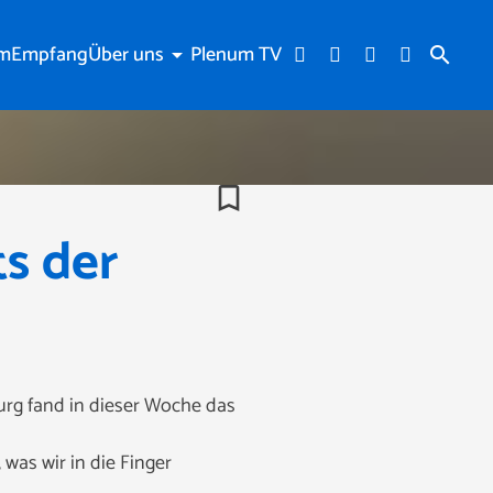
am
Empfang
Über uns
Plenum TV
arrow_drop_down
search
bookmark_border
ts der
urg fand in dieser Woche das
was wir in die Finger