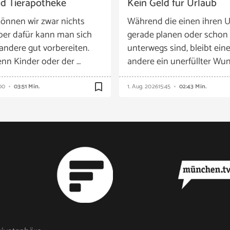
nd Tierapotheke
Kein Geld für Urlaub
önnen wir zwar nichts
Während die einen ihren U
ber dafür kann man sich
gerade planen oder schon
 andere gut vorbereiten.
unterwegs sind, bleibt eine
nn Kinder oder der …
andere ein unerfüllter Wun
bookmark_border
00
03:51 Min.
1. Aug. 2026
15:45
02:43 Min.