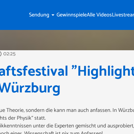
Sendung
Gewinnspiele
Alle Videos
Livestre
arrow_drop_down
02:25
utline
ftsfestival "Highligh
n Würzburg
raue Theorie, sondern die kann man auch anfassen. In Würzb
hts der Physik“ statt.
kkenntnissen unter die Experten gemischt und ausprobiert, 
ch einer…Wissenschaft ist nix zum Anfassen!