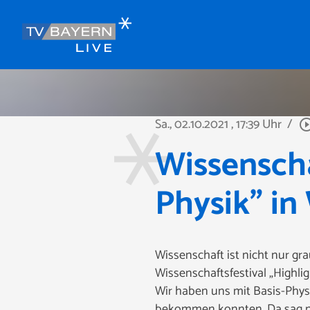
Sa., 02.10.2021
, 17:39 Uhr
/
play_circle_o
Wissenscha
Physik" i
Wissenschaft ist nicht nur g
Wissenschaftsfestival „Highlig
Wir haben uns mit Basis-Physi
bekommen konnten. Da sag no