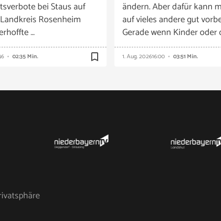
tsverbote bei Staus auf
ändern. Aber dafür kann m
 Landkreis Rosenheim
auf vieles andere gut vorbe
 erhoffte …
Gerade wenn Kinder oder 
bookmark_border
46
02:35 Min.
1. Aug. 2026
16:00
03:51 Min.
rivatsphäre