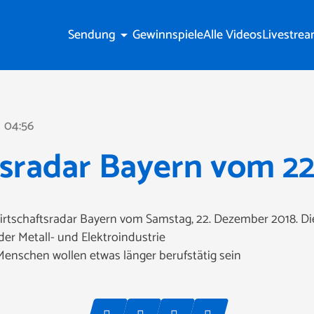
Sendung
Gewinnspiele
Alle Videos
Livestre
arrow_drop_down
04:56
ne
sradar Bayern vom 22
irtschaftsradar Bayern vom Samstag, 22. Dezember 2018. D
er Metall- und Elektroindustrie
 Menschen wollen etwas länger berufstätig sein