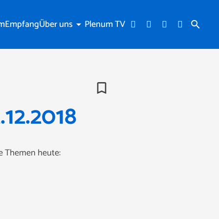
am
Empfang
Über uns
Plenum TV
arrow_drop_down
search
bookmark_border
.12.2018
ie Themen heute: