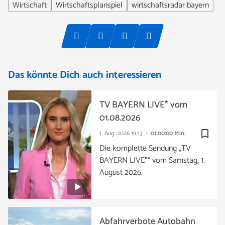
Wirtschaft
Wirtschaftsplanspiel
wirtschaftsradar bayern
Das könnte Dich auch interessieren
TV BAYERN LIVE* vom
01.08.2026
bookmark_border
1. Aug. 2026
19:13
01:00:00 Min.
Die komplette Sendung „TV
BAYERN LIVE*“ vom Samstag, 1.
August 2026.
Abfahrverbote Autobahn