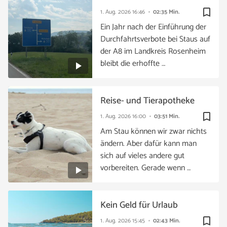
bookmark_border
1. Aug. 2026
16:46
02:35 Min.
Ein Jahr nach der Einführung der
Durchfahrtsverbote bei Staus auf
der A8 im Landkreis Rosenheim
bleibt die erhoffte …
Reise- und Tierapotheke
bookmark_border
1. Aug. 2026
16:00
03:51 Min.
Am Stau können wir zwar nichts
ändern. Aber dafür kann man
sich auf vieles andere gut
vorbereiten. Gerade wenn …
Kein Geld für Urlaub
bookmark_border
1. Aug. 2026
15:45
02:43 Min.