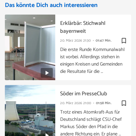
Das könnte Dich auch interessieren
Erklärbär: Stichwahl
bayernweit
bookmark_border
20. März 2026
21:30
01:47 Min.
Die erste Runde Kommunalwahl
ist vorbei. Allerdings stehen in
einigen Kreisen und Gemeinden
die Resultate für die …
Söder im PresseClub
bookmark_border
20. März 2026
21:00
01:58 Min.
Trotz eines Atomkraft-Aus für
Deutschland schlägt CSU-Chef
Markus Söder den Pfad in die
andere Richtung ein. Er plane …