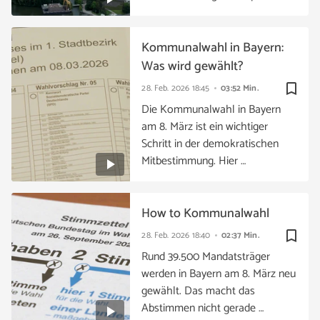
Kommunalwahl in Bayern:
Was wird gewählt?
bookmark_border
28. Feb. 2026
18:45
03:52 Min.
Die Kommunalwahl in Bayern
am 8. März ist ein wichtiger
Schritt in der demokratischen
Mitbestimmung. Hier …
How to Kommunalwahl
bookmark_border
28. Feb. 2026
18:40
02:37 Min.
Rund 39.500 Mandatsträger
werden in Bayern am 8. März neu
gewählt. Das macht das
Abstimmen nicht gerade …