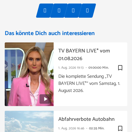
Das könnte Dich auch interessieren
TV BAYERN LIVE* vom
01.08.2026
bookmark_border
1. Aug. 2026
19:13
01:00:00 Min.
Die komplette Sendung „TV
BAYERN LIVE*“ vom Samstag, 1.
August 2026.
Abfahrverbote Autobahn
bookmark_border
1. Aug. 2026
16:46
02:35 Min.