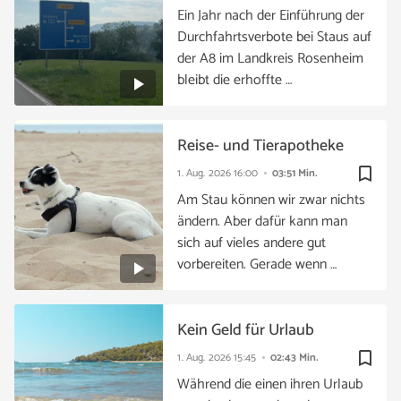
Ein Jahr nach der Einführung der
Durchfahrtsverbote bei Staus auf
der A8 im Landkreis Rosenheim
bleibt die erhoffte …
Reise- und Tierapotheke
bookmark_border
1. Aug. 2026
16:00
03:51 Min.
Am Stau können wir zwar nichts
ändern. Aber dafür kann man
sich auf vieles andere gut
vorbereiten. Gerade wenn …
Kein Geld für Urlaub
bookmark_border
1. Aug. 2026
15:45
02:43 Min.
Während die einen ihren Urlaub