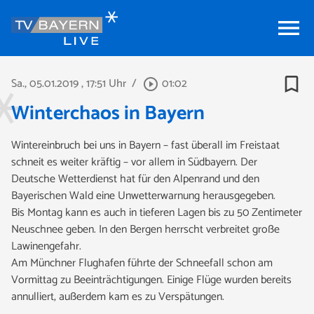
menu
bookmark_border
Sa., 05.01.2019
, 17:51 Uhr
/
01:02
play_circle_outline
Winterchaos in Bayern
Wintereinbruch bei uns in Bayern – fast überall im Freistaat
schneit es weiter kräftig – vor allem in Südbayern. Der
Deutsche Wetterdienst hat für den Alpenrand und den
Bayerischen Wald eine Unwetterwarnung herausgegeben.
Bis Montag kann es auch in tieferen Lagen bis zu 50 Zentimeter
Neuschnee geben. In den Bergen herrscht verbreitet große
Lawinengefahr.
Am Münchner Flughafen führte der Schneefall schon am
Vormittag zu Beeinträchtigungen. Einige Flüge wurden bereits
annulliert, außerdem kam es zu Verspätungen.