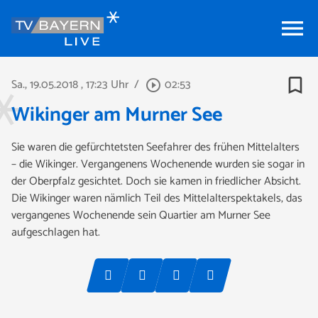
menu
bookmark_border
Sa., 19.05.2018
, 17:23 Uhr
/
02:53
play_circle_outline
Wikinger am Murner See
Sie waren die gefürchtetsten Seefahrer des frühen Mittelalters
– die Wikinger. Vergangenens Wochenende wurden sie sogar in
der Oberpfalz gesichtet. Doch sie kamen in friedlicher Absicht.
Die Wikinger waren nämlich Teil des Mittelalterspektakels, das
vergangenes Wochenende sein Quartier am Murner See
aufgeschlagen hat.