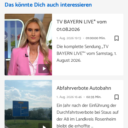
Das könnte Dich auch interessieren
TV BAYERN LIVE* vom
01.08.2026
bookmark_border
1. Aug. 2026
19:13
01:00:00 Min.
Die komplette Sendung „TV
BAYERN LIVE*“ vom Samstag, 1.
August 2026.
Abfahrverbote Autobahn
bookmark_border
1. Aug. 2026
16:46
02:35 Min.
Ein Jahr nach der Einführung der
Durchfahrtsverbote bei Staus auf
der A8 im Landkreis Rosenheim
bleibt die erhoffte …