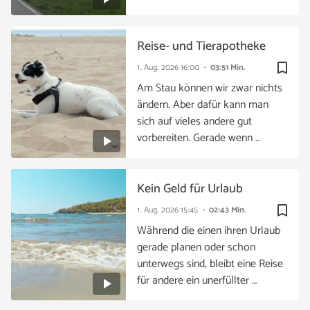
Reise- und Tierapotheke
bookmark_border
1. Aug. 2026
16:00
03:51 Min.
Am Stau können wir zwar nichts
ändern. Aber dafür kann man
sich auf vieles andere gut
vorbereiten. Gerade wenn …
Kein Geld für Urlaub
bookmark_border
1. Aug. 2026
15:45
02:43 Min.
Während die einen ihren Urlaub
gerade planen oder schon
unterwegs sind, bleibt eine Reise
für andere ein unerfüllter …