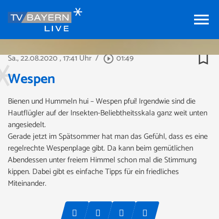
menu
bookmark_border
Sa., 22.08.2020
, 17:41 Uhr
/
01:49
play_circle_outline
Wespen
Bienen und Hummeln hui – Wespen pfui! Irgendwie sind die
Hautflügler auf der Insekten-Beliebtheitsskala ganz weit unten
angesiedelt.
Gerade jetzt im Spätsommer hat man das Gefühl, dass es eine
regelrechte Wespenplage gibt. Da kann beim gemütlichen
Abendessen unter freiem Himmel schon mal die Stimmung
kippen. Dabei gibt es einfache Tipps für ein friedliches
Miteinander.