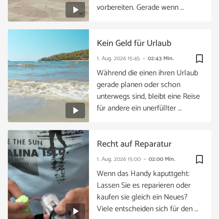
vorbereiten. Gerade wenn …
Kein Geld für Urlaub
bookmark_border
1. Aug. 2026
15:45
02:43 Min.
Während die einen ihren Urlaub
gerade planen oder schon
unterwegs sind, bleibt eine Reise
für andere ein unerfüllter …
Recht auf Reparatur
bookmark_border
1. Aug. 2026
15:00
02:00 Min.
Wenn das Handy kaputtgeht:
Lassen Sie es reparieren oder
kaufen sie gleich ein Neues?
Viele entscheiden sich für den …