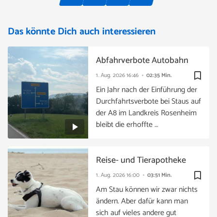
Das könnte Dich auch interessieren
Abfahrverbote Autobahn
bookmark_border
1. Aug. 2026
16:46
02:35 Min.
Ein Jahr nach der Einführung der
Durchfahrtsverbote bei Staus auf
der A8 im Landkreis Rosenheim
bleibt die erhoffte …
Reise- und Tierapotheke
bookmark_border
1. Aug. 2026
16:00
03:51 Min.
Am Stau können wir zwar nichts
ändern. Aber dafür kann man
sich auf vieles andere gut