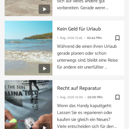
sich auf vieles andere gut
vorbereiten. Gerade wenn …
Kein Geld für Urlaub
bookmark_border
1. Aug. 2026
15:45
02:43 Min.
Während die einen ihren Urlaub
gerade planen oder schon
unterwegs sind, bleibt eine Reise
für andere ein unerfüllter …
Recht auf Reparatur
bookmark_border
1. Aug. 2026
15:00
02:00 Min.
Wenn das Handy kaputtgeht:
Lassen Sie es reparieren oder
kaufen sie gleich ein Neues?
Viele entscheiden sich für den …