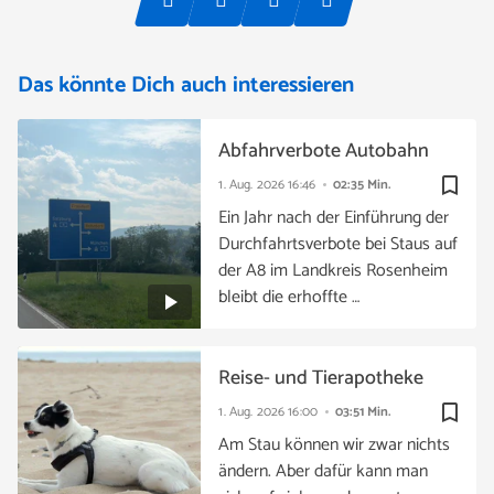
Das könnte Dich auch interessieren
Abfahrverbote Autobahn
bookmark_border
1. Aug. 2026
16:46
02:35 Min.
Ein Jahr nach der Einführung der
Durchfahrtsverbote bei Staus auf
der A8 im Landkreis Rosenheim
bleibt die erhoffte …
Reise- und Tierapotheke
bookmark_border
1. Aug. 2026
16:00
03:51 Min.
Am Stau können wir zwar nichts
ändern. Aber dafür kann man