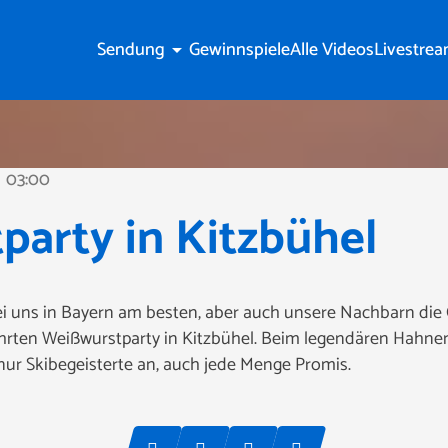
Sendung
Gewinnspiele
Alle Videos
Livestre
arrow_drop_down
03:00
ne
arty in Kitzbühel
 uns in Bayern am besten, aber auch unsere Nachbarn die Ö
ehrten Weißwurstparty in Kitzbühel. Beim legendären Hahn
t nur Skibegeisterte an, auch jede Menge Promis.