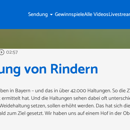
Sendung
Gewinnspiele
Alle Videos
Livestre
arrow_drop_down
02:57
circle_outline
ung von Rindern
eben in Bayern – und das in über 42.000 Haltungen. So die Z
t ermittelt hat. Und die Haltungen sehen dabei oft unterschi
f Weidehaltung setzen, sollen erhöht werden. Das hat sich d
ld zum Ziel gesetzt. Wir haben uns auf einem Hof in der Ob