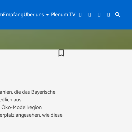
am
Empfang
Über uns
Plenum TV
arrow_drop_down
search
bookmark_border
ahlen, die das Bayerische
edlich aus.
ie Öko-Modellregion
erpfalz angesehen, wie diese