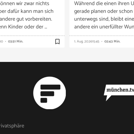
önnen wir zwar nichts
Während die einen ihren U
ber dafür kann man sich
gerade planen oder schon
 andere gut vorbereiten.
unterwegs sind, bleibt eine
nn Kinder oder der …
andere ein unerfüllter Wun
bookmark_border
00
03:51 Min.
1. Aug. 2026
15:45
02:43 Min.
rivatsphäre