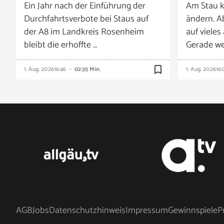
Ein Jahr nach der Einführung der
Am Stau k
Durchfahrtsverbote bei Staus auf
ändern. A
der A8 im Landkreis Rosenheim
auf vieles
bleibt die erhoffte …
Gerade we
bookmark_border
1. Aug. 2026
16:46
02:35 Min.
1. Aug. 2026
16:
AGB
Jobs
Datenschutzhinweis
Impressum
Gewinnspiele
P