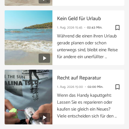
Kein Geld für Urlaub
bookmark_border
1. Aug. 2026
15:45
02:43 Min.
Während die einen ihren Urlaub
gerade planen oder schon
unterwegs sind, bleibt eine Reise
für andere ein unerfüllter …
Recht auf Reparatur
bookmark_border
1. Aug. 2026
15:00
02:00 Min.
Wenn das Handy kaputtgeht:
Lassen Sie es reparieren oder
kaufen sie gleich ein Neues?
Viele entscheiden sich für den …