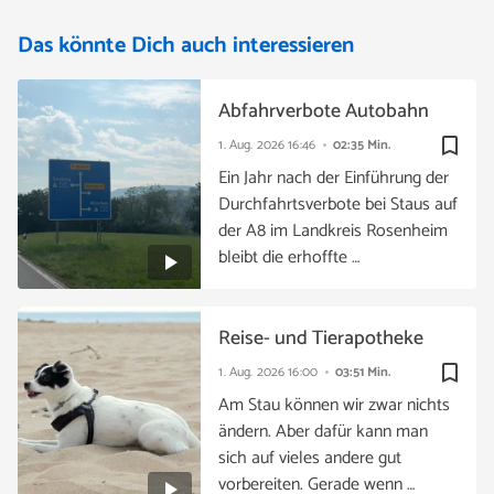
Das könnte Dich auch interessieren
Abfahrverbote Autobahn
bookmark_border
1. Aug. 2026
16:46
02:35 Min.
Ein Jahr nach der Einführung der
Durchfahrtsverbote bei Staus auf
der A8 im Landkreis Rosenheim
bleibt die erhoffte …
Reise- und Tierapotheke
bookmark_border
1. Aug. 2026
16:00
03:51 Min.
Am Stau können wir zwar nichts
ändern. Aber dafür kann man
sich auf vieles andere gut
vorbereiten. Gerade wenn …