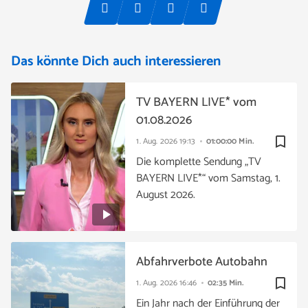
Das könnte Dich auch interessieren
TV BAYERN LIVE* vom
01.08.2026
bookmark_border
1. Aug. 2026
19:13
01:00:00 Min.
Die komplette Sendung „TV
BAYERN LIVE*“ vom Samstag, 1.
August 2026.
Abfahrverbote Autobahn
bookmark_border
1. Aug. 2026
16:46
02:35 Min.
Ein Jahr nach der Einführung der