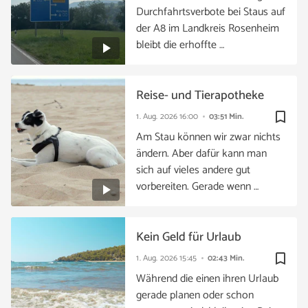
Durchfahrtsverbote bei Staus auf
der A8 im Landkreis Rosenheim
bleibt die erhoffte …
Reise- und Tierapotheke
bookmark_border
1. Aug. 2026
16:00
03:51 Min.
Am Stau können wir zwar nichts
ändern. Aber dafür kann man
sich auf vieles andere gut
vorbereiten. Gerade wenn …
Kein Geld für Urlaub
bookmark_border
1. Aug. 2026
15:45
02:43 Min.
Während die einen ihren Urlaub
gerade planen oder schon