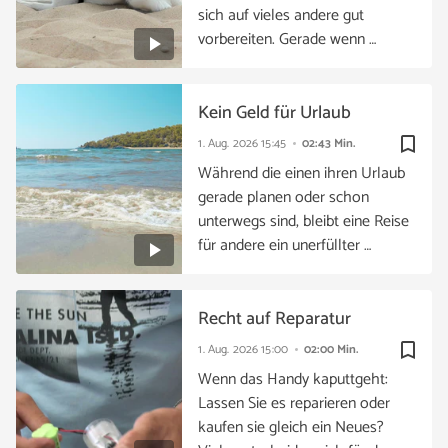
sich auf vieles andere gut
vorbereiten. Gerade wenn …
Kein Geld für Urlaub
bookmark_border
1. Aug. 2026
15:45
02:43 Min.
Während die einen ihren Urlaub
gerade planen oder schon
unterwegs sind, bleibt eine Reise
für andere ein unerfüllter …
Recht auf Reparatur
bookmark_border
1. Aug. 2026
15:00
02:00 Min.
Wenn das Handy kaputtgeht:
Lassen Sie es reparieren oder
kaufen sie gleich ein Neues?