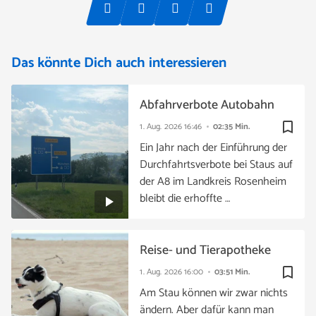
Das könnte Dich auch interessieren
Abfahrverbote Autobahn
bookmark_border
1. Aug. 2026
16:46
02:35 Min.
Ein Jahr nach der Einführung der
Durchfahrtsverbote bei Staus auf
der A8 im Landkreis Rosenheim
bleibt die erhoffte …
Reise- und Tierapotheke
bookmark_border
1. Aug. 2026
16:00
03:51 Min.
Am Stau können wir zwar nichts
ändern. Aber dafür kann man