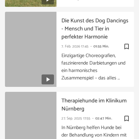
Die Kunst des Dog Dancings
- Mensch und Tier in
perfekter Harmonie
bookmark_border
7. Feb. 2026
17:45
01:55 Min.
Einzigartige Choreografien,
faszinierende Darbietungen und
ein harmonisches
Zusammenspiel – das alles …
Therapiehunde im Klinikum
Nürnberg
bookmark_border
27. Sep. 2025
17:55
02:47 Min.
In Nürnberg helfen Hunde bei
der Behandlung von Kindern mit