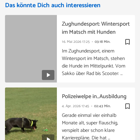
Das könnte Dich auch interessieren
Zughundesport: Wintersport
im Matsch mit Hunden
bookmark_border
16. Mai 2026
17:25
03:18 Min.
Im Zughundesport, einem
Wintersport im Matsch, stehen
die Hunde im Mittelpunkt. Vom
Sakko über Rad bis Scooter: …
Polizeiwelpe in_Ausbildung
bookmark_border
4. Apr. 2026
17:45
02:43 Min.
Gerade einmal vier einhalb
Monate alt, super flauschig,
verspielt aber schon klare
Karrierepläne. Die hat …