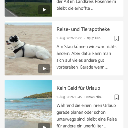
der A8 im Landkreis Rosenheim
bleibt die erhoffte …
Reise- und Tierapotheke
bookmark_border
1. Aug. 2026
16:00
03:51 Min.
Am Stau können wir zwar nichts
ändern. Aber dafür kann man
sich auf vieles andere gut
vorbereiten. Gerade wenn …
Kein Geld für Urlaub
bookmark_border
1. Aug. 2026
15:45
02:43 Min.
Während die einen ihren Urlaub
gerade planen oder schon
unterwegs sind, bleibt eine Reise
für andere ein unerfüllter …