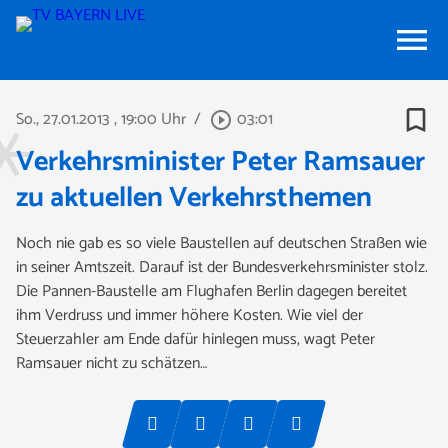
menu
bookmark_border
So., 27.01.2013
, 19:00 Uhr
/
03:01
play_circle_outline
Verkehrsminister Peter Ramsauer
zu aktuellen Verkehrsthemen
Noch nie gab es so viele Baustellen auf deutschen Straßen wie
in seiner Amtszeit. Darauf ist der Bundesverkehrsminister stolz.
Die Pannen-Baustelle am Flughafen Berlin dagegen bereitet
ihm Verdruss und immer höhere Kosten. Wie viel der
Steuerzahler am Ende dafür hinlegen muss, wagt Peter
Ramsauer nicht zu schätzen…