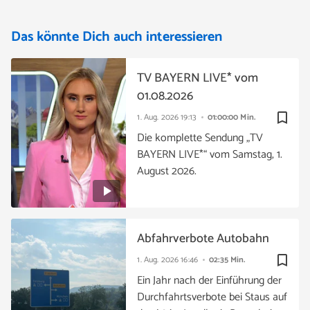
Das könnte Dich auch interessieren
TV BAYERN LIVE* vom
01.08.2026
bookmark_border
1. Aug. 2026
19:13
01:00:00 Min.
Die komplette Sendung „TV
BAYERN LIVE*“ vom Samstag, 1.
August 2026.
Abfahrverbote Autobahn
bookmark_border
1. Aug. 2026
16:46
02:35 Min.
Ein Jahr nach der Einführung der
Durchfahrtsverbote bei Staus auf