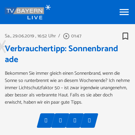
menu
bookmark_border
Sa., 29.06.2019
, 16:52 Uhr
/
01:47
play_circle_outline
Verbrauchertipp: Sonnenbrand
ade
Bekommen Sie immer gleich einen Sonnenbrand, wenn die
Sonne so runterbrennt wie an diesem Wochenende? Ich nehme
immer Lichtschutzfaktor 50 – ist zwar irgendwie unangenehm,
aber besser als verbrannte Haut. Falls es sie aber doch
erwischt, haben wir ein paar gute Tipps.