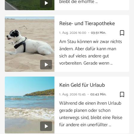
bleibt die erhoffte …
Reise- und Tierapotheke
bookmark_border
1. Aug. 2026
16:00
03:51 Min.
Am Stau können wir zwar nichts
ändern. Aber dafür kann man
sich auf vieles andere gut
vorbereiten. Gerade wenn …
Kein Geld für Urlaub
bookmark_border
1. Aug. 2026
15:45
02:43 Min.
Während die einen ihren Urlaub
gerade planen oder schon
unterwegs sind, bleibt eine Reise
für andere ein unerfüllter …