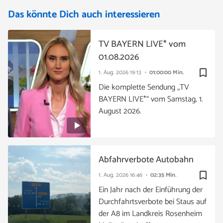
Das könnte Dich auch interessieren
TV BAYERN LIVE* vom
01.08.2026
bookmark_border
1. Aug. 2026
19:13
01:00:00 Min.
Die komplette Sendung „TV
BAYERN LIVE*“ vom Samstag, 1.
August 2026.
Abfahrverbote Autobahn
bookmark_border
1. Aug. 2026
16:46
02:35 Min.
Ein Jahr nach der Einführung der
Durchfahrtsverbote bei Staus auf
der A8 im Landkreis Rosenheim