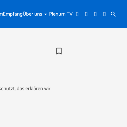
am
Empfang
Über uns
Plenum TV
arrow_drop_down
search
bookmark_border
chützt, das erklären wir