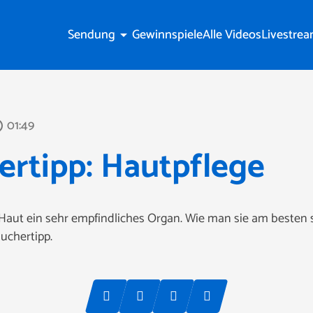
Sendung
Gewinnspiele
Alle Videos
Livestre
arrow_drop_down
01:49
tline
rtipp: Hautpflege
e Haut ein sehr empfindliches Organ. Wie man sie am besten s
uchertipp.