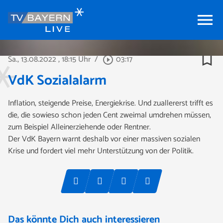
menu
bookmark_border
Sa., 13.08.2022
, 18:15 Uhr
/
03:17
play_circle_outline
VdK Sozialalarm
Inflation, steigende Preise, Energiekrise. Und zuallererst trifft es
die, die sowieso schon jeden Cent zweimal umdrehen müssen,
zum Beispiel Alleinerziehende oder Rentner.
Der VdK Bayern warnt deshalb vor einer massiven sozialen
Krise und fordert viel mehr Unterstützung von der Politik.
Das könnte Dich auch interessieren