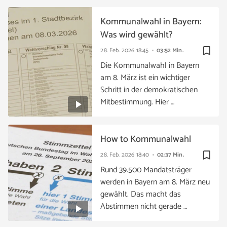
Kommunalwahl in Bayern:
Was wird gewählt?
bookmark_border
28. Feb. 2026
18:45
03:52 Min.
Die Kommunalwahl in Bayern
am 8. März ist ein wichtiger
Schritt in der demokratischen
Mitbestimmung. Hier …
How to Kommunalwahl
bookmark_border
28. Feb. 2026
18:40
02:37 Min.
Rund 39.500 Mandatsträger
werden in Bayern am 8. März neu
gewählt. Das macht das
Abstimmen nicht gerade …