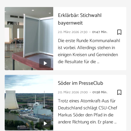
Erklärbär: Stichwahl
bayernweit
bookmark_border
20. März 2026
21:30
01:47 Min.
Die erste Runde Kommunalwahl
ist vorbei. Allerdings stehen in
einigen Kreisen und Gemeinden
die Resultate für die …
Söder im PresseClub
bookmark_border
20. März 2026
21:00
01:58 Min.
Trotz eines Atomkraft-Aus für
Deutschland schlägt CSU-Chef
Markus Söder den Pfad in die
andere Richtung ein. Er plane …