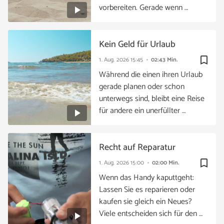
vorbereiten. Gerade wenn …
Kein Geld für Urlaub
bookmark_border
1. Aug. 2026
15:45
02:43 Min.
Während die einen ihren Urlaub
gerade planen oder schon
unterwegs sind, bleibt eine Reise
für andere ein unerfüllter …
Recht auf Reparatur
bookmark_border
1. Aug. 2026
15:00
02:00 Min.
Wenn das Handy kaputtgeht:
Lassen Sie es reparieren oder
kaufen sie gleich ein Neues?
Viele entscheiden sich für den …