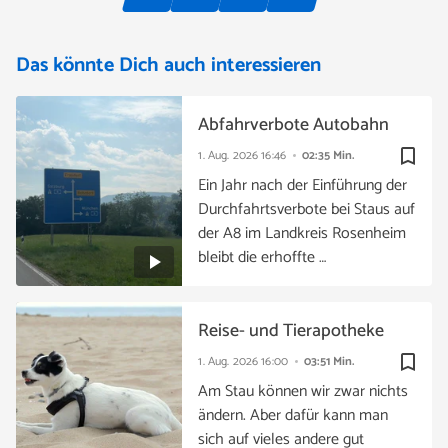
Das könnte Dich auch interessieren
Abfahrverbote Autobahn
bookmark_border
1. Aug. 2026
16:46
02:35 Min.
Ein Jahr nach der Einführung der
Durchfahrtsverbote bei Staus auf
der A8 im Landkreis Rosenheim
bleibt die erhoffte …
Reise- und Tierapotheke
bookmark_border
1. Aug. 2026
16:00
03:51 Min.
Am Stau können wir zwar nichts
ändern. Aber dafür kann man
sich auf vieles andere gut