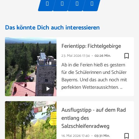
Das könnte Dich auch interessieren
Ferientipp: Fichtelgebirge
bookmark_border
23. Mai 2026
17:34
02:26 Min.
Ab in die Ferien hieß es gestern
für die Schülerinnen und Schüler
Bayerns. Und das auch noch mit
perfekten Wetteraussichten. …
Ausflugstipp - auf dem Rad
entlang des
Salzschleifenradweg
bookmark_border
16. Mai 2026
17:40
03:31 Min.