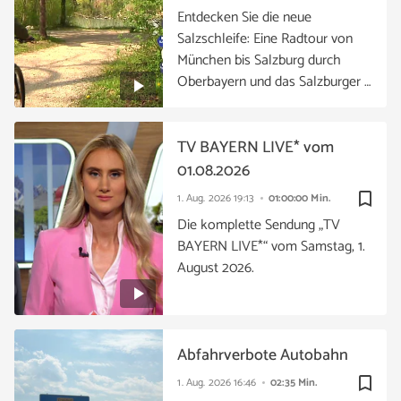
Entdecken Sie die neue
Salzschleife: Eine Radtour von
München bis Salzburg durch
Oberbayern und das Salzburger …
TV BAYERN LIVE* vom
01.08.2026
bookmark_border
1. Aug. 2026
19:13
01:00:00 Min.
Die komplette Sendung „TV
BAYERN LIVE*“ vom Samstag, 1.
August 2026.
Abfahrverbote Autobahn
bookmark_border
1. Aug. 2026
16:46
02:35 Min.