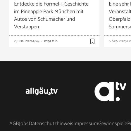
Entdecke die Formel-1-Geschichte
Eine sehr 
im Pineapple Park München mit
Veranstal
Autos von Schumacher und
Oberpfalz
Verstappen.
Sommerser
bookmark_border
23. Mai 2026
17:47
01:51 Min.
6. Sep. 2025
18:
AGB
Jobs
Datenschutzhinweis
Impressum
Gewinnspiele
P