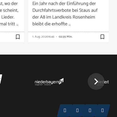
t, wo der
Ein Jahr nach der Einführung der
e scheint,
Durchfahrtsverbote bei Staus auf
 Lieder.
der A8 im Landkreis Rosenheim
al tritt …
bleibt die erhoffte …
bookmark_border
bookmark_border
1. Aug. 2026
16:46
02:35 Min.
chevron_right