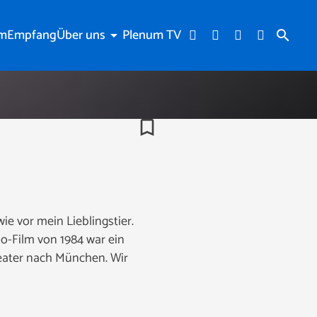
am
Empfang
Über uns
Plenum TV
arrow_drop_down
search
bookmark_border
e vor mein Lieblingstier.
no-Film von 1984 war ein
eater nach München. Wir