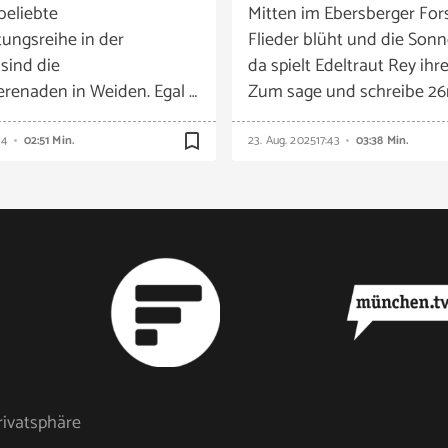
beliebte
Mitten im Ebersberger Fors
tungsreihe in der
Flieder blüht und die Sonn
 sind die
da spielt Edeltraut Rey ihre
enaden in Weiden. Egal …
Zum sage und schreibe 26m
bookmark_border
14
02:51 Min.
23. Aug. 2025
17:43
03:38 Min.
rivatsphäre