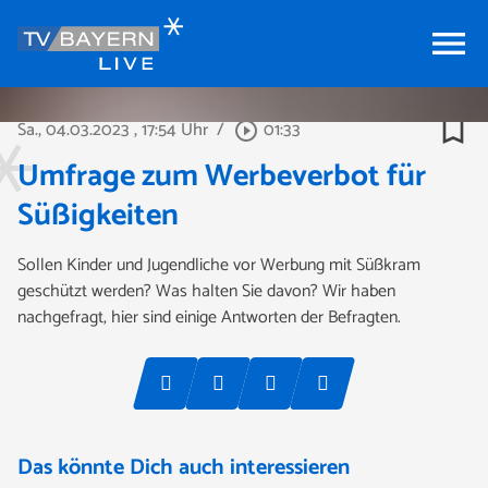
menu
bookmark_border
Sa., 04.03.2023
, 17:54 Uhr
/
01:33
play_circle_outline
Umfrage zum Werbeverbot für
Süßigkeiten
Sollen Kinder und Jugendliche vor Werbung mit Süßkram
geschützt werden? Was halten Sie davon? Wir haben
nachgefragt, hier sind einige Antworten der Befragten.
Das könnte Dich auch interessieren