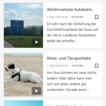
Abfahrverbote Autobahn
bookmark_border
1. Aug. 2026
16:46
02:35 Min.
Ein Jahr nach der Einführung der
Durchfahrtsverbote bei Staus auf
der A8 im Landkreis Rosenheim
bleibt die erhoffte …
Reise- und Tierapotheke
bookmark_border
1. Aug. 2026
16:00
03:51 Min.
Am Stau können wir zwar nichts
ändern. Aber dafür kann man
sich auf vieles andere gut
vorbereiten. Gerade wenn …