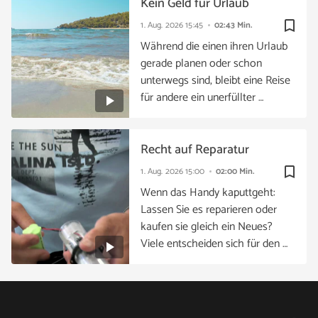
Kein Geld für Urlaub
bookmark_border
1. Aug. 2026
15:45
02:43 Min.
Während die einen ihren Urlaub
gerade planen oder schon
unterwegs sind, bleibt eine Reise
für andere ein unerfüllter …
Recht auf Reparatur
bookmark_border
1. Aug. 2026
15:00
02:00 Min.
Wenn das Handy kaputtgeht:
Lassen Sie es reparieren oder
kaufen sie gleich ein Neues?
Viele entscheiden sich für den …