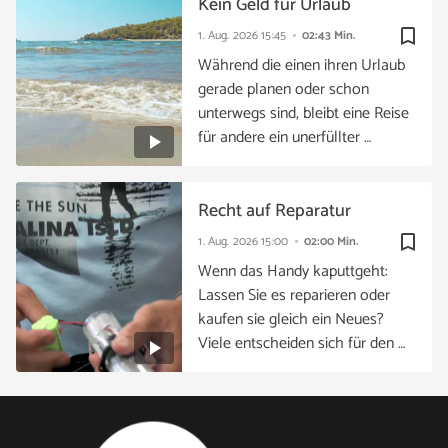
Kein Geld für Urlaub
bookmark_border
1. Aug. 2026
15:45
02:43 Min.
Während die einen ihren Urlaub
gerade planen oder schon
unterwegs sind, bleibt eine Reise
für andere ein unerfüllter …
Recht auf Reparatur
bookmark_border
1. Aug. 2026
15:00
02:00 Min.
Wenn das Handy kaputtgeht:
Lassen Sie es reparieren oder
kaufen sie gleich ein Neues?
Viele entscheiden sich für den …