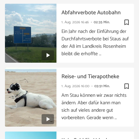
Abfahrverbote Autobahn
bookmark_border
1. Aug. 2026
16:46
02:35 Min.
Ein Jahr nach der Einführung der
Durchfahrtsverbote bei Staus auf
der A8 im Landkreis Rosenheim
bleibt die erhoffte …
Reise- und Tierapotheke
bookmark_border
1. Aug. 2026
16:00
03:51 Min.
Am Stau können wir zwar nichts
ändern. Aber dafür kann man
sich auf vieles andere gut
vorbereiten. Gerade wenn …