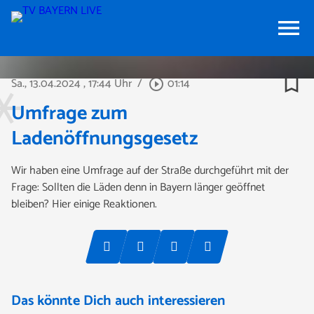
menu
bookmark_border
Sa., 13.04.2024
, 17:44 Uhr
/
01:14
play_circle_outline
Umfrage zum
Ladenöffnungsgesetz
Wir haben eine Umfrage auf der Straße durchgeführt mit der
Frage: Sollten die Läden denn in Bayern länger geöffnet
bleiben? Hier einige Reaktionen.
Das könnte Dich auch interessieren