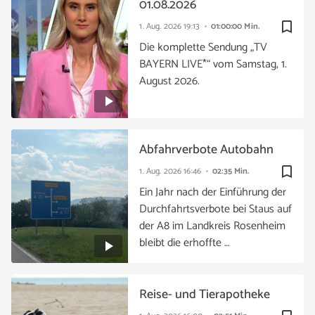
01.08.2026
bookmark_border
1. Aug. 2026
19:13
01:00:00 Min.
Die komplette Sendung „TV
BAYERN LIVE*“ vom Samstag, 1.
August 2026.
Abfahrverbote Autobahn
bookmark_border
1. Aug. 2026
16:46
02:35 Min.
Ein Jahr nach der Einführung der
Durchfahrtsverbote bei Staus auf
der A8 im Landkreis Rosenheim
bleibt die erhoffte …
Reise- und Tierapotheke