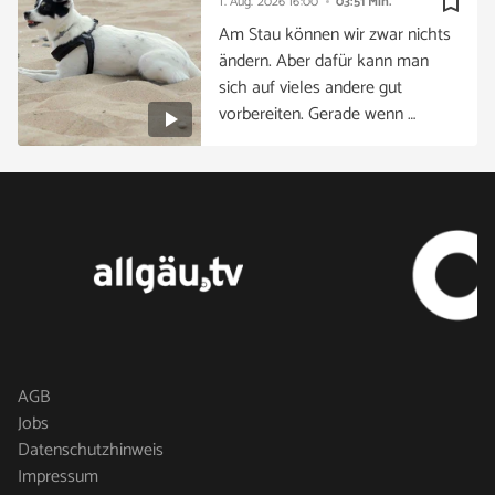
bookmark_border
1. Aug. 2026
16:00
03:51 Min.
Am Stau können wir zwar nichts
ändern. Aber dafür kann man
sich auf vieles andere gut
vorbereiten. Gerade wenn …
AGB
Jobs
Datenschutzhinweis
Impressum