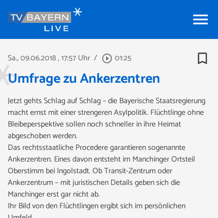
menu
bookmark_border
Sa., 09.06.2018
, 17:57 Uhr
/
01:25
play_circle_outline
Umfrage zu Ankerzentren
Jetzt gehts Schlag auf Schlag – die Bayerische Staatsregierung
macht ernst mit einer strengeren Asylpolitik. Flüchtlinge ohne
Bleibeperspektive sollen noch schneller in ihre Heimat
abgeschoben werden.
Das rechtsstaatliche Procedere garantieren sogenannte
Ankerzentren. Eines davon entsteht im Manchinger Ortsteil
Oberstimm bei Ingolstadt. Ob Transit-Zentrum oder
Ankerzentrum – mit juristischen Details geben sich die
Manchinger erst gar nicht ab.
Ihr Bild von den Flüchtlingen ergibt sich im persönlichen
Umfeld.