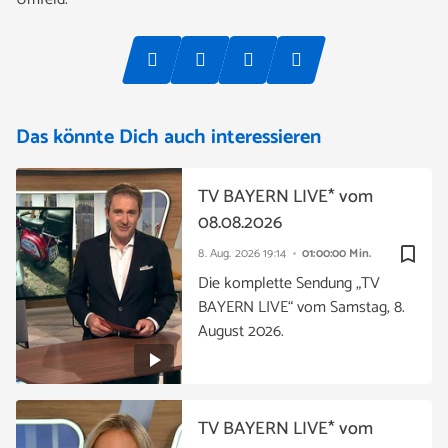
Das könnte Dich auch interessieren
TV BAYERN LIVE* vom
08.08.2026
bookmark_border
8. Aug. 2026
19:14
01:00:00 Min.
Die komplette Sendung „TV
BAYERN LIVE“ vom Samstag, 8.
August 2026.
TV BAYERN LIVE* vom