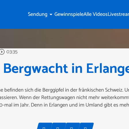
Sendung
Gewinnspiele
Alle Videos
Livestre
arrow_drop_down
03:35
_circle_outline
 Bergwacht in Erlang
 befinden sich die Berggipfel in der fränkischen Schweiz. 
 passieren. Wenn der Rettungswagen nicht mehr weiterkommt,
-mal im Jahr. Denn in Erlangen und im Umland gibt es mehr