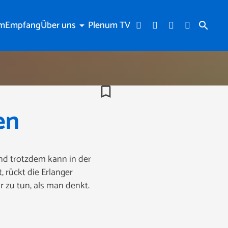
am
Empfang
Über uns
Plenum TV
arrow_drop_down
search
bookmark_border
en
Und trotzdem kann in der
 rückt die Erlanger
 zu tun, als man denkt.