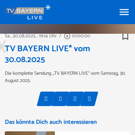
menu
bookmark_border
Sa., 30.08.2025
, 19:14 Uhr
/
01:00:00
play_circle_outline
TV BAYERN LIVE* vom
30.08.2025
Die komplette Sendung „TV BAYERN LIVE“ vom Samstag, 30.
August 2025.
Das könnte Dich auch interessieren