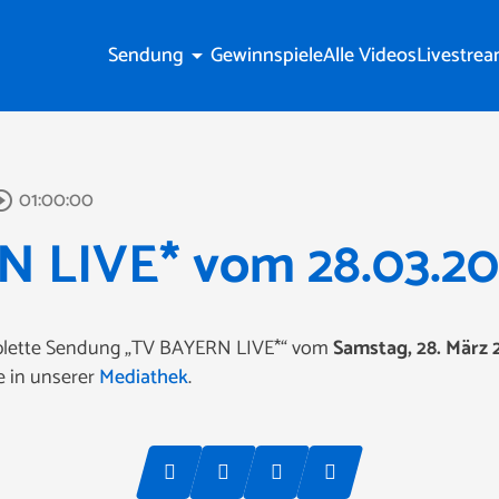
Sendung
Gewinnspiele
Alle Videos
Livestre
arrow_drop_down
01:00:00
cle_outline
 LIVE* vom 28.03.2
omplette Sendung „TV BAYERN LIVE*“ vom
Samstag, 28. März 
e in unserer
Mediathek
.