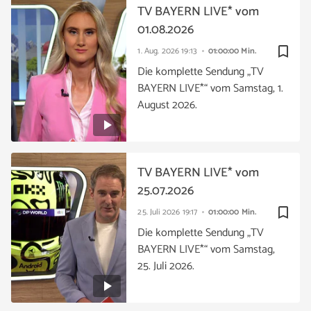
TV BAYERN LIVE* vom
01.08.2026
bookmark_border
1. Aug. 2026
19:13
01:00:00 Min.
Die komplette Sendung „TV
BAYERN LIVE*“ vom Samstag, 1.
August 2026.
TV BAYERN LIVE* vom
25.07.2026
bookmark_border
25. Juli 2026
19:17
01:00:00 Min.
Die komplette Sendung „TV
BAYERN LIVE*“ vom Samstag,
25. Juli 2026.