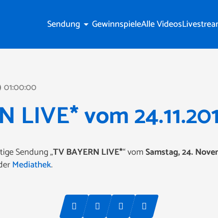
Sendung
Gewinnspiele
Alle Videos
Livestre
arrow_drop_down
01:00:00
line
 LIVE* vom 24.11.20
ütige Sendung „
TV BAYERN LIVE*
“ vom
Samstag, 24. Nove
 der
Mediathek
.