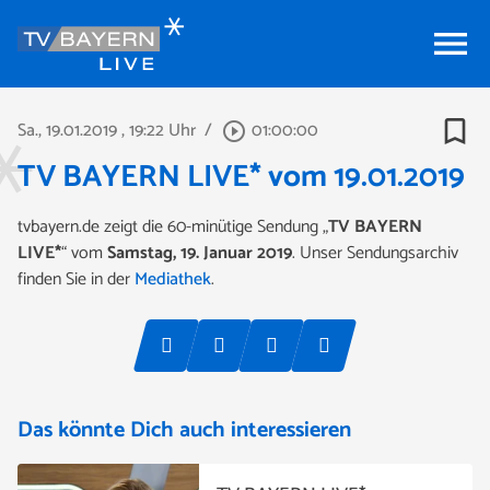
menu
bookmark_border
Sa., 19.01.2019
, 19:22 Uhr
/
01:00:00
play_circle_outline
TV BAYERN LIVE* vom 19.01.2019
tvbayern.de zeigt die 60-minütige Sendung „
TV BAYERN
LIVE*
“ vom
Samstag, 19. Januar 2019
. Unser Sendungsarchiv
finden Sie in der
Mediathek
.
Das könnte Dich auch interessieren