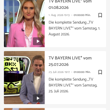
TV BAYERN LIVE* vom
01.08.2026
bookmark_border
1. Aug. 2026
19:13
01:00:00 Min.
Die komplette Sendung „TV
BAYERN LIVE*“ vom Samstag, 1.
August 2026.
TV BAYERN LIVE* vom
25.07.2026
bookmark_border
25. Juli 2026
19:17
01:00:00 Min.
Die komplette Sendung „TV
BAYERN LIVE*“ vom Samstag,
25. Juli 2026.