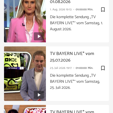
01.08.2026
bookmark_border
1. Aug. 2026
19:13
01:00:00 Min.
Die komplette Sendung „TV
BAYERN LIVE*“ vom Samstag, 1.
August 2026.
TV BAYERN LIVE* vom
25.07.2026
bookmark_border
25. Juli 2026
19:17
01:00:00 Min.
Die komplette Sendung „TV
BAYERN LIVE*“ vom Samstag,
25. Juli 2026.
TV BAYERN LIVE* vom