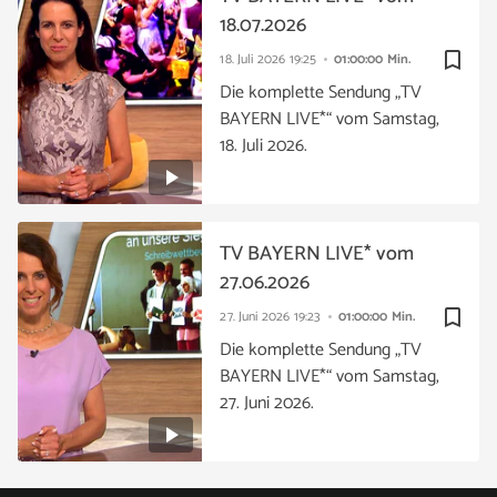
18.07.2026
bookmark_border
18. Juli 2026
19:25
01:00:00 Min.
Die komplette Sendung „TV
BAYERN LIVE*“ vom Samstag,
18. Juli 2026.
TV BAYERN LIVE* vom
27.06.2026
bookmark_border
27. Juni 2026
19:23
01:00:00 Min.
Die komplette Sendung „TV
BAYERN LIVE*“ vom Samstag,
27. Juni 2026.