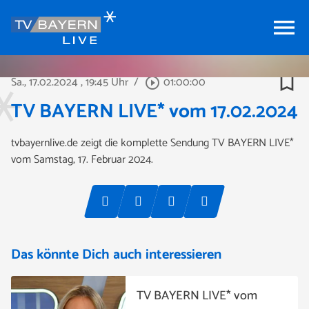
menu
bookmark_border
Sa., 17.02.2024
, 19:45 Uhr
/
01:00:00
play_circle_outline
TV BAYERN LIVE* vom 17.02.2024
tvbayernlive.de zeigt die komplette Sendung TV BAYERN LIVE*
vom Samstag, 17. Februar 2024.
Das könnte Dich auch interessieren
TV BAYERN LIVE* vom