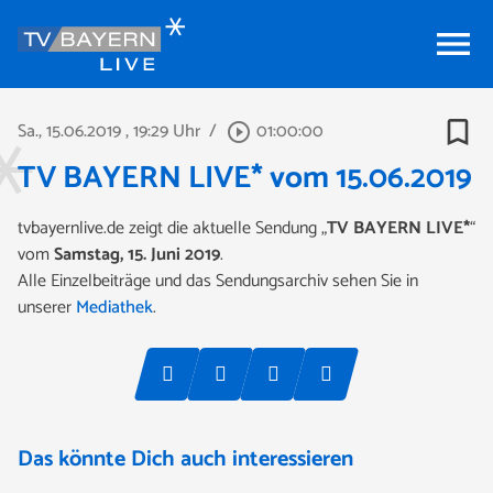
menu
bookmark_border
Sa., 15.06.2019
, 19:29 Uhr
/
01:00:00
play_circle_outline
TV BAYERN LIVE* vom 15.06.2019
tvbayernlive.de zeigt die aktuelle Sendung „
TV BAYERN LIVE*
“
vom
Samstag, 15. Juni 2019
.
Alle Einzelbeiträge und das Sendungsarchiv sehen Sie in
unserer
Mediathek
.
Das könnte Dich auch interessieren