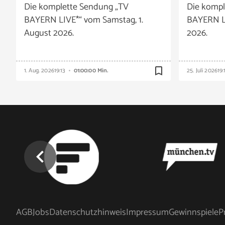
Die komplette Sendung „TV
Die kompl
BAYERN LIVE*“ vom Samstag, 1.
BAYERN LI
August 2026.
2026.
bookmark_border
1. Aug. 2026
19:13
01:00:00 Min.
25. Juli 2026
19:
chevron_left
AGB
Jobs
Datenschutzhinweis
Impressum
Gewinnspiele
P