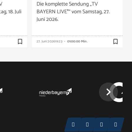
V
Die komplette Sendung „TV
, 18. Juli
BAYERN LIVE*“ vom Samstag, 27.
Juni 2026.
bookmark_border
bookmark_border
27. Juni 2026
19:23
01:00:00 Min.
chevron_right