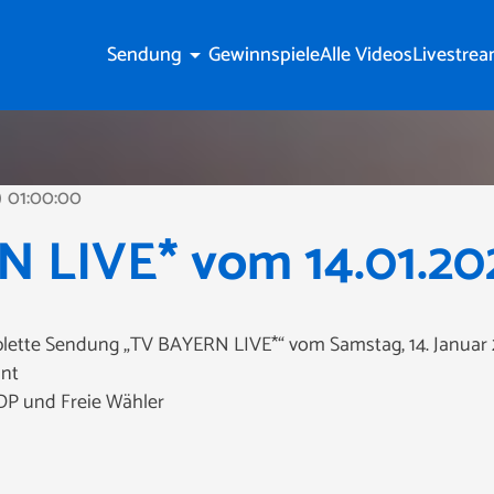
Sendung
Gewinnspiele
Alle Videos
Livestre
arrow_drop_down
01:00:00
ine
 LIVE* vom 14.01.20
mplette Sendung „TV BAYERN LIVE*“ vom Samstag, 14. Januar 
ant
DP und Freie Wähler