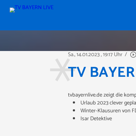
Sa., 14.01.2023
, 19:17 Uhr
/
play_circle_outl
TV BAYERN
tvbayernlive.de zeigt die ko
Urlaub 2023 clever gepl
Winter-Klausuren von F
Isar Detektive