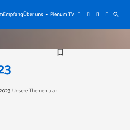
am
Empfang
Über uns
Plenum TV
arrow_drop_down
search
bookmark_border
23
2023. Unsere Themen u.a.: