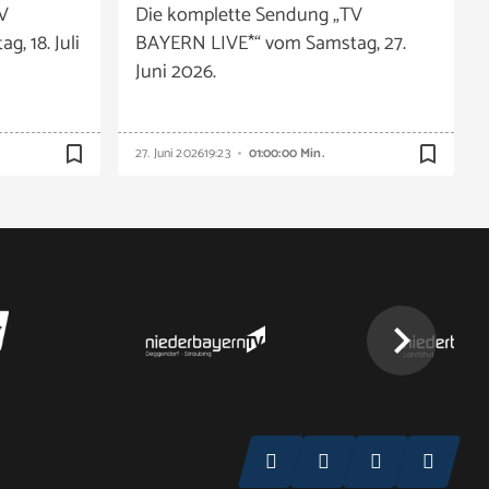
V
Die komplette Sendung „TV
, 18. Juli
BAYERN LIVE*“ vom Samstag, 27.
Juni 2026.
bookmark_border
bookmark_border
27. Juni 2026
19:23
01:00:00 Min.
chevron_right