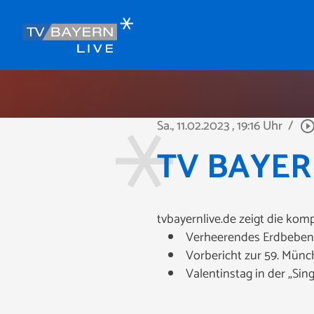
Sa., 11.02.2023
, 19:16 Uhr
/
play_circle_outl
TV BAYERN
tvbayernlive.de zeigt die ko
Verheerendes Erdbeben i
Vorbericht zur 59. Münc
Valentinstag in der „Si