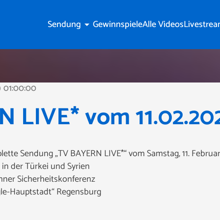
Sendung
Gewinnspiele
Alle Videos
Livestre
arrow_drop_down
01:00:00
ine
 LIVE* vom 11.02.20
mplette Sendung „TV BAYERN LIVE*“ vom Samstag, 11. Februa
n der Türkei und Syrien
hner Sicherheitskonferenz
ngle-Hauptstadt“ Regensburg