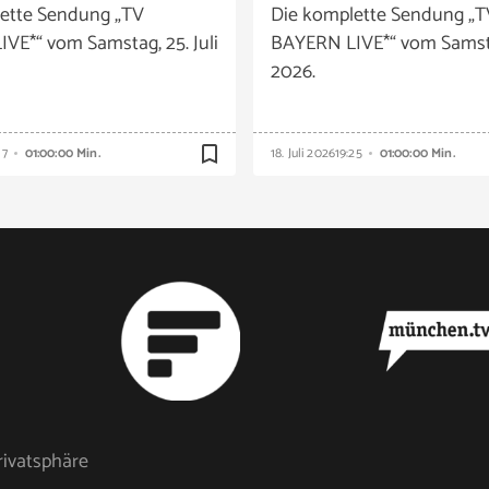
ette Sendung „TV
Die komplette Sendung „T
VE*“ vom Samstag, 25. Juli
BAYERN LIVE*“ vom Samstag
2026.
bookmark_border
17
01:00:00 Min.
18. Juli 2026
19:25
01:00:00 Min.
rivatsphäre