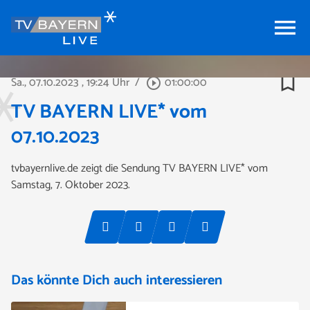
menu
bookmark_border
Sa., 07.10.2023
, 19:24 Uhr
/
01:00:00
play_circle_outline
TV BAYERN LIVE* vom
07.10.2023
tvbayernlive.de zeigt die Sendung TV BAYERN LIVE* vom
Samstag, 7. Oktober 2023.
Das könnte Dich auch interessieren