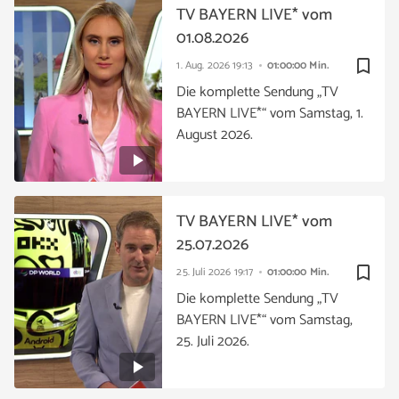
TV BAYERN LIVE* vom
01.08.2026
bookmark_border
1. Aug. 2026
19:13
01:00:00 Min.
Die komplette Sendung „TV
BAYERN LIVE*“ vom Samstag, 1.
August 2026.
TV BAYERN LIVE* vom
25.07.2026
bookmark_border
25. Juli 2026
19:17
01:00:00 Min.
Die komplette Sendung „TV
BAYERN LIVE*“ vom Samstag,
25. Juli 2026.