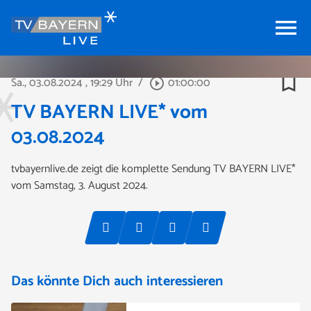
menu
bookmark_border
Sa., 03.08.2024
, 19:29 Uhr
/
01:00:00
play_circle_outline
TV BAYERN LIVE* vom
03.08.2024
tvbayernlive.de zeigt die komplette Sendung TV BAYERN LIVE*
vom Samstag, 3. August 2024.
Das könnte Dich auch interessieren