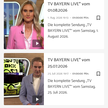
TV BAYERN LIVE* vom
01.08.2026
bookmark_border
1. Aug. 2026
19:13
01:00:00 Min.
Die komplette Sendung „TV
BAYERN LIVE*“ vom Samstag, 1.
August 2026.
TV BAYERN LIVE* vom
25.07.2026
bookmark_border
25. Juli 2026
19:17
01:00:00 Min.
Die komplette Sendung „TV
BAYERN LIVE*“ vom Samstag,
25. Juli 2026.