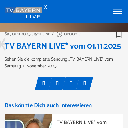
menu
bookmark_border
Sa., 01.11.2025
, 19:11 Uhr
/
01:00:00
play_circle_outline
TV BAYERN LIVE* vom 01.11.2025
Sehen Sie die komplette Sendung „TV BAYERN LIVE“ vom
Samstag, 1. November 2025.
Das könnte Dich auch interessieren
TV BAYERN LIVE* vom