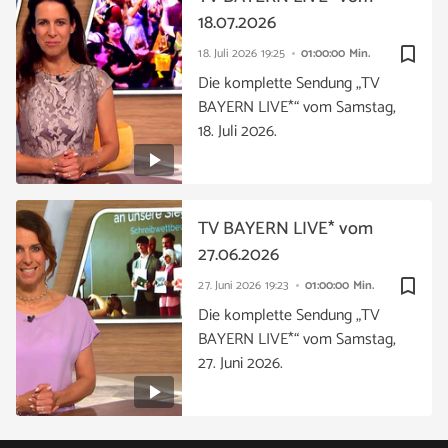
18.07.2026
bookmark_border
18. Juli 2026
19:25
01:00:00 Min.
Die komplette Sendung „TV
BAYERN LIVE*“ vom Samstag,
18. Juli 2026.
TV BAYERN LIVE* vom
27.06.2026
bookmark_border
27. Juni 2026
19:23
01:00:00 Min.
Die komplette Sendung „TV
BAYERN LIVE*“ vom Samstag,
27. Juni 2026.