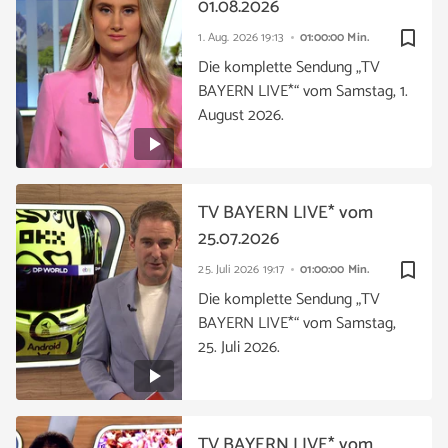
01.08.2026
bookmark_border
1. Aug. 2026
19:13
01:00:00 Min.
Die komplette Sendung „TV
BAYERN LIVE*“ vom Samstag, 1.
August 2026.
TV BAYERN LIVE* vom
25.07.2026
bookmark_border
25. Juli 2026
19:17
01:00:00 Min.
Die komplette Sendung „TV
BAYERN LIVE*“ vom Samstag,
25. Juli 2026.
TV BAYERN LIVE* vom