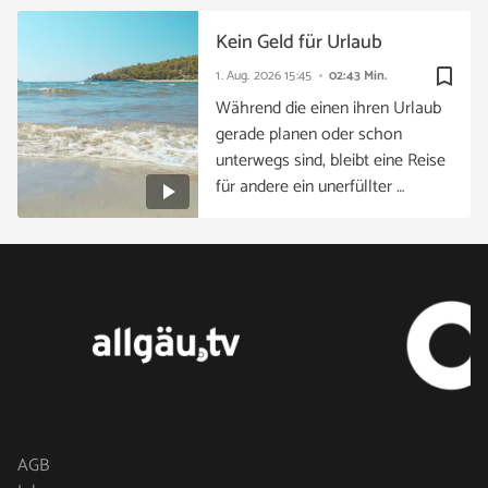
Kein Geld für Urlaub
bookmark_border
1. Aug. 2026
15:45
02:43 Min.
Während die einen ihren Urlaub
gerade planen oder schon
unterwegs sind, bleibt eine Reise
für andere ein unerfüllter …
AGB