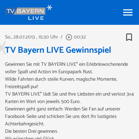
menu
bookmark_border
So., 28.07.2013
, 15:30 Uhr
/
00:32
play_circle_outline
TV Bayern LIVE Gewinnspiel
Gewinnen Sie mit TV BAYERN LIVE* ein Erlebniswochenende
voller Spaß und Action im Europapark Rust.
Wilde Fahrten durch steile Kurven, magische Momente,
Freizeitspaß pur!
TV BAYERN LIVE* lädt Sie und Ihre Liebsten ein und verlost 3×4
Karten im Wert von jeweils 500 Euro.
Gewinnen geht ganz einfach: Werden Sie Fan auf unserer
Facebook-Seite und schicken Sie uns dort Ihr lustigstes
Achterbahngesicht.
Die besten Drei gewinnen.
Wir wünschen viel Glück.