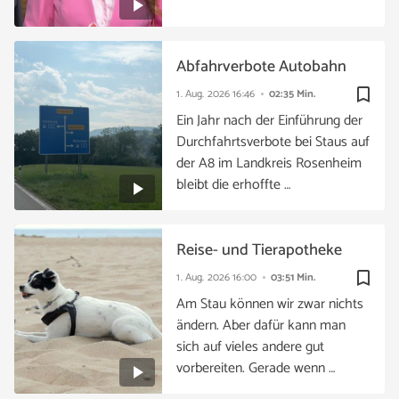
Abfahrverbote Autobahn
bookmark_border
1. Aug. 2026
16:46
02:35 Min.
Ein Jahr nach der Einführung der
Durchfahrtsverbote bei Staus auf
der A8 im Landkreis Rosenheim
bleibt die erhoffte …
Reise- und Tierapotheke
bookmark_border
1. Aug. 2026
16:00
03:51 Min.
Am Stau können wir zwar nichts
ändern. Aber dafür kann man
sich auf vieles andere gut
vorbereiten. Gerade wenn …