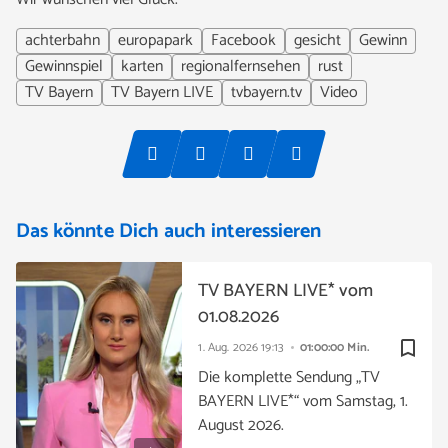
achterbahn
europapark
Facebook
gesicht
Gewinn
Gewinnspiel
karten
regionalfernsehen
rust
TV Bayern
TV Bayern LIVE
tvbayern.tv
Video
Das könnte Dich auch interessieren
TV BAYERN LIVE* vom
01.08.2026
bookmark_border
1. Aug. 2026
19:13
01:00:00 Min.
Die komplette Sendung „TV
BAYERN LIVE*“ vom Samstag, 1.
August 2026.