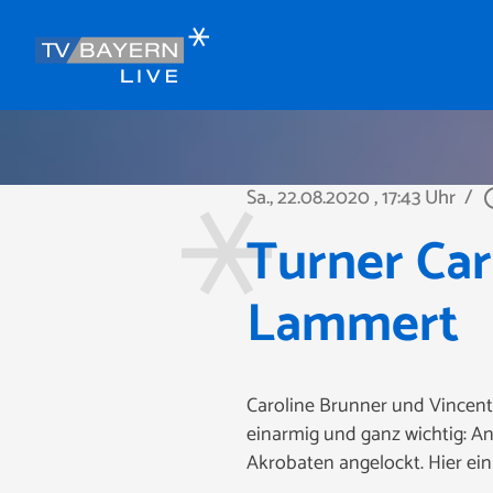
Sa., 22.08.2020
, 17:43 Uhr
/
play_ci
Turner Car
Lammert
Caroline Brunner und Vincen
einarmig und ganz wichtig: A
Akrobaten angelockt. Hier ein k