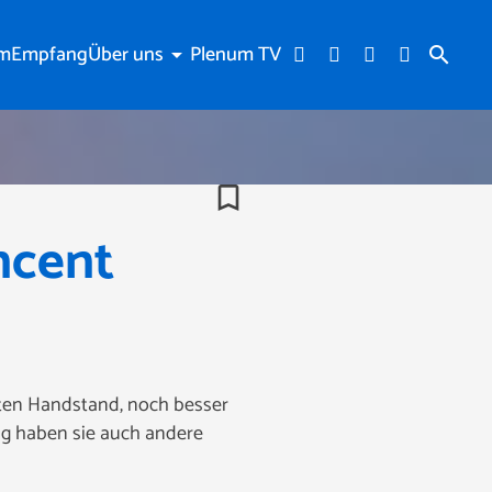
am
Empfang
Über uns
Plenum TV
arrow_drop_down
search
bookmark_border
ncent
ten Handstand, noch besser
ng haben sie auch andere