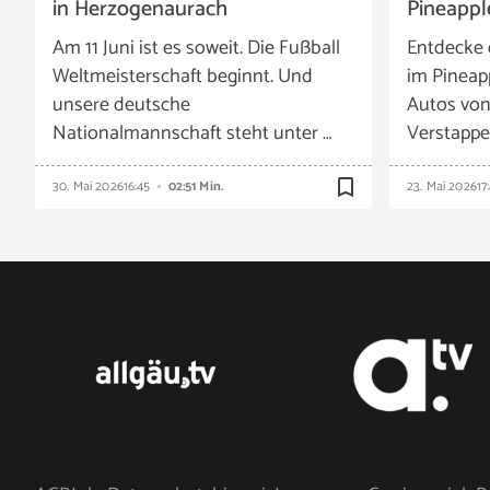
in Herzogenaurach
Pineappl
Am 11 Juni ist es soweit. Die Fußball
Entdecke 
Weltmeisterschaft beginnt. Und
im Pineap
unsere deutsche
Autos vo
Nationalmannschaft steht unter …
Verstappe
bookmark_border
30. Mai 2026
16:45
02:51 Min.
23. Mai 2026
17