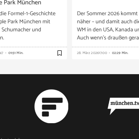
e Park München
die Formel-1-Geschichte
Der Sommer 2026 kommt
ple Park München mit
näher – und damit auch di
n Schumacher und
WM in den USA, Kanada u
n.
Auch wenn’s draußen gera
bookmark_border
:47
01:51 Min.
28. März 2026
17:00
02:29 Min.