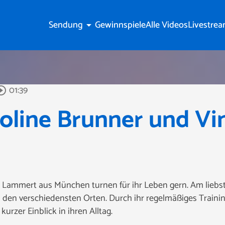
Sendung
Gewinnspiele
Alle Videos
Livestre
arrow_drop_down
01:39
rcle_outline
oline Brunner und Vi
t Lammert aus München turnen für ihr Leben gern. Am liebs
n den verschiedensten Orten. Durch ihr regelmäßiges Traini
urzer Einblick in ihren Alltag.