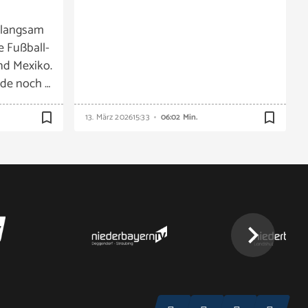
 langsam
e Fußball-
nd Mexiko.
de noch …
bookmark_border
bookmark_border
13. März 2026
15:33
06:02 Min.
chevron_right