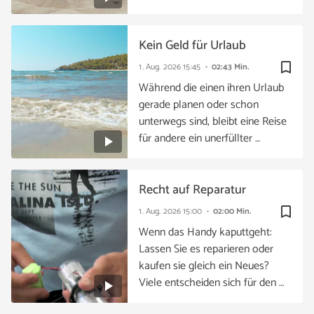
Kein Geld für Urlaub
bookmark_border
1. Aug. 2026
15:45
02:43 Min.
Während die einen ihren Urlaub
gerade planen oder schon
unterwegs sind, bleibt eine Reise
für andere ein unerfüllter …
Recht auf Reparatur
bookmark_border
1. Aug. 2026
15:00
02:00 Min.
Wenn das Handy kaputtgeht:
Lassen Sie es reparieren oder
kaufen sie gleich ein Neues?
Viele entscheiden sich für den …