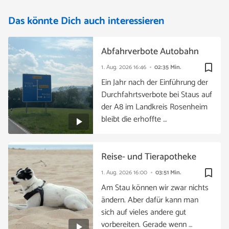
Das könnte Dich auch interessieren
Abfahrverbote Autobahn
bookmark_border
1. Aug. 2026
16:46
02:35 Min.
Ein Jahr nach der Einführung der
Durchfahrtsverbote bei Staus auf
der A8 im Landkreis Rosenheim
bleibt die erhoffte …
Reise- und Tierapotheke
bookmark_border
1. Aug. 2026
16:00
03:51 Min.
Am Stau können wir zwar nichts
ändern. Aber dafür kann man
sich auf vieles andere gut
vorbereiten. Gerade wenn …